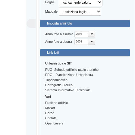
Foglio
Mappale
Imposta anni foto
Anno foto a sinistra
2019
Anno foto a destra
2008
Link Utili
Urbanistica e SIT
PUG: Schede edifici e tutele storiche
PRG - Pianificazione Urbanistica
Toponomastica
Cartografia Storica
Sistema Informativo Territoriale
Vari
Pratiche edilizie
MoNet
Cerca
Contatti
OpenLayers