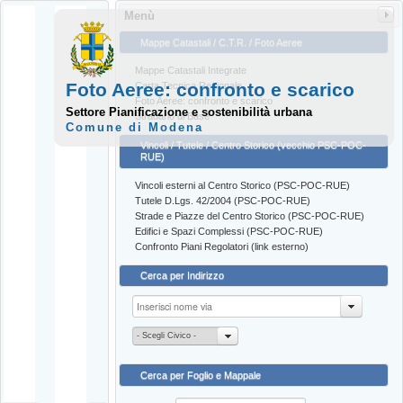
Menù
Mappe Catastali / C.T.R. / Foto Aeree
Mappe Catastali Integrate
Foto Aeree: confronto e scarico
Carta Tecnica Regionale
Foto Aeree: confronto e scarico
Settore Pianificazione e sostenibilità urbana
Stradario di Base
Comune di Modena
Vincoli / Tutele / Centro Storico (vecchio PSC-POC-
RUE)
Vincoli esterni al Centro Storico (PSC-POC-RUE)
Tutele D.Lgs. 42/2004 (PSC-POC-RUE)
Strade e Piazze del Centro Storico (PSC-POC-RUE)
Edifici e Spazi Complessi (PSC-POC-RUE)
Confronto Piani Regolatori (link esterno)
Cerca per Indirizzo
- Scegli Civico -
Cerca per Foglio e Mappale