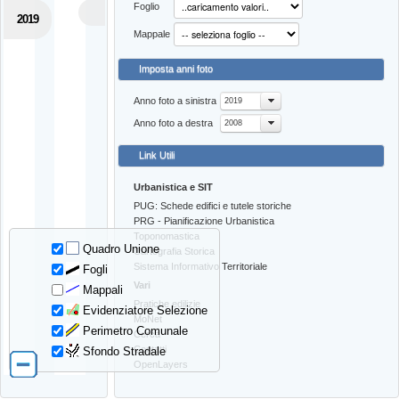
Foglio
2019
Mappale
Imposta anni foto
Anno foto a sinistra
2019
Anno foto a destra
2008
Link Utili
Urbanistica e SIT
PUG: Schede edifici e tutele storiche
PRG - Pianificazione Urbanistica
Toponomastica
Quadro Unione
Cartografia Storica
Sistema Informativo Territoriale
Fogli
Vari
Mappali
Pratiche edilizie
Evidenziatore Selezione
MoNet
Perimetro Comunale
Cerca
Contatti
Sfondo Stradale
OpenLayers