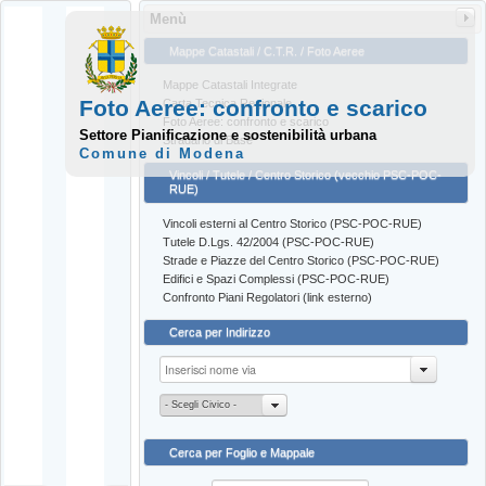
Menù
Mappe Catastali / C.T.R. / Foto Aeree
Mappe Catastali Integrate
Foto Aeree: confronto e scarico
Carta Tecnica Regionale
Foto Aeree: confronto e scarico
Settore Pianificazione e sostenibilità urbana
Stradario di Base
Comune di Modena
Vincoli / Tutele / Centro Storico (vecchio PSC-POC-
RUE)
Vincoli esterni al Centro Storico (PSC-POC-RUE)
Tutele D.Lgs. 42/2004 (PSC-POC-RUE)
Strade e Piazze del Centro Storico (PSC-POC-RUE)
Edifici e Spazi Complessi (PSC-POC-RUE)
Confronto Piani Regolatori (link esterno)
Cerca per Indirizzo
- Scegli Civico -
Cerca per Foglio e Mappale