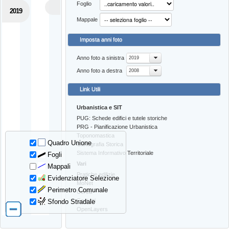
Foglio
2019
Mappale
Imposta anni foto
Anno foto a sinistra
2019
Anno foto a destra
2008
Link Utili
Urbanistica e SIT
PUG: Schede edifici e tutele storiche
PRG - Pianificazione Urbanistica
Toponomastica
Quadro Unione
Cartografia Storica
Sistema Informativo Territoriale
Fogli
Vari
Mappali
Pratiche edilizie
Evidenziatore Selezione
MoNet
Perimetro Comunale
Cerca
Contatti
Sfondo Stradale
OpenLayers