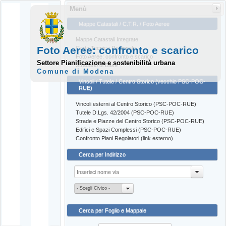
Menù
Mappe Catastali / C.T.R. / Foto Aeree
Mappe Catastali Integrate
Foto Aeree: confronto e scarico
Carta Tecnica Regionale
Foto Aeree: confronto e scarico
Settore Pianificazione e sostenibilità urbana
Stradario di Base
Comune di Modena
Vincoli / Tutele / Centro Storico (vecchio PSC-POC-
RUE)
Vincoli esterni al Centro Storico (PSC-POC-RUE)
Tutele D.Lgs. 42/2004 (PSC-POC-RUE)
Strade e Piazze del Centro Storico (PSC-POC-RUE)
Edifici e Spazi Complessi (PSC-POC-RUE)
Confronto Piani Regolatori (link esterno)
Cerca per Indirizzo
- Scegli Civico -
Cerca per Foglio e Mappale