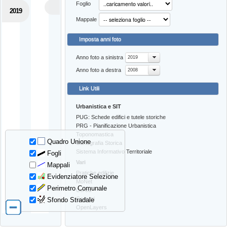
Foglio
2019
Mappale
Imposta anni foto
Anno foto a sinistra
2019
Anno foto a destra
2008
Link Utili
Urbanistica e SIT
PUG: Schede edifici e tutele storiche
PRG - Pianificazione Urbanistica
Toponomastica
Quadro Unione
Cartografia Storica
Sistema Informativo Territoriale
Fogli
Vari
Mappali
Pratiche edilizie
Evidenziatore Selezione
MoNet
Perimetro Comunale
Cerca
Contatti
Sfondo Stradale
OpenLayers