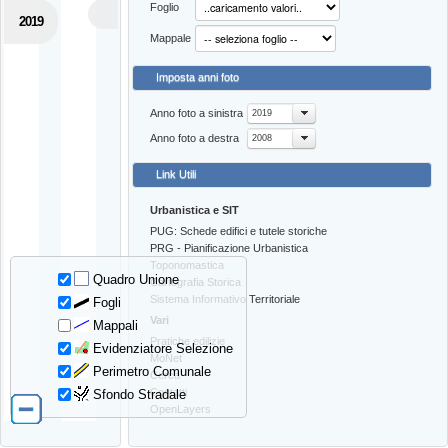
Foglio
2019
Mappale
Imposta anni foto
Anno foto a sinistra
2019
Anno foto a destra
2008
Link Utili
Urbanistica e SIT
PUG: Schede edifici e tutele storiche
PRG - Pianificazione Urbanistica
Toponomastica
Quadro Unione
Cartografia Storica
Sistema Informativo Territoriale
Fogli
Vari
Mappali
Pratiche edilizie
Evidenziatore Selezione
MoNet
Perimetro Comunale
Cerca
Contatti
Sfondo Stradale
OpenLayers