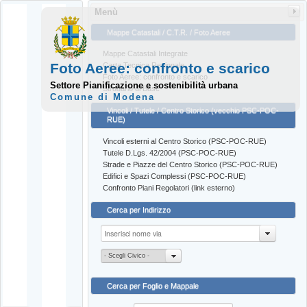
Menù
Mappe Catastali / C.T.R. / Foto Aeree
Mappe Catastali Integrate
Foto Aeree: confronto e scarico
Carta Tecnica Regionale
Foto Aeree: confronto e scarico
Settore Pianificazione e sostenibilità urbana
Stradario di Base
Comune di Modena
Vincoli / Tutele / Centro Storico (vecchio PSC-POC-
RUE)
Vincoli esterni al Centro Storico (PSC-POC-RUE)
Tutele D.Lgs. 42/2004 (PSC-POC-RUE)
Strade e Piazze del Centro Storico (PSC-POC-RUE)
Edifici e Spazi Complessi (PSC-POC-RUE)
Confronto Piani Regolatori (link esterno)
Cerca per Indirizzo
- Scegli Civico -
Cerca per Foglio e Mappale