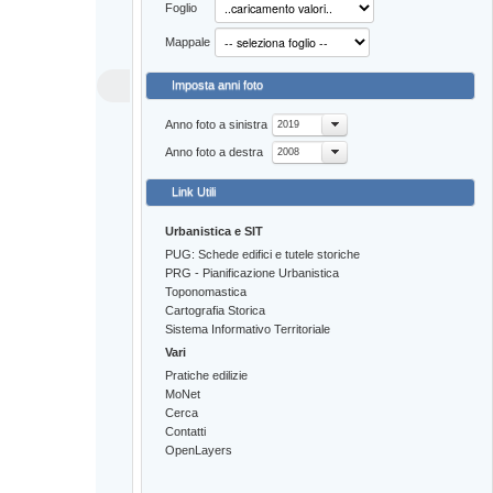
Foglio
Mappale
Imposta anni foto
Anno foto a sinistra
2019
Anno foto a destra
2008
Link Utili
Urbanistica e SIT
PUG: Schede edifici e tutele storiche
PRG - Pianificazione Urbanistica
Toponomastica
Cartografia Storica
Sistema Informativo Territoriale
Vari
Pratiche edilizie
MoNet
Cerca
Contatti
OpenLayers