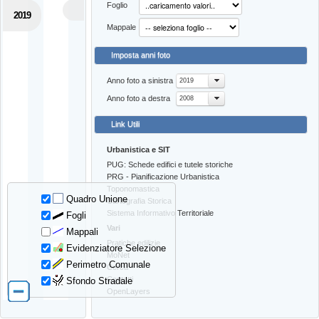
Foglio
2019
Mappale
Imposta anni foto
Anno foto a sinistra
2019
Anno foto a destra
2008
Link Utili
Urbanistica e SIT
PUG: Schede edifici e tutele storiche
PRG - Pianificazione Urbanistica
Toponomastica
Quadro Unione
Cartografia Storica
Sistema Informativo Territoriale
Fogli
Vari
Mappali
Pratiche edilizie
Evidenziatore Selezione
MoNet
Perimetro Comunale
Cerca
Contatti
Sfondo Stradale
OpenLayers