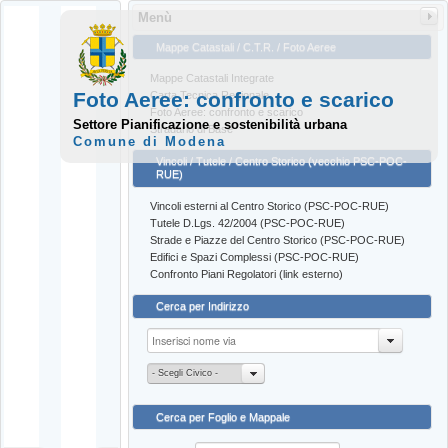
Menù
Mappe Catastali / C.T.R. / Foto Aeree
Mappe Catastali Integrate
Foto Aeree: confronto e scarico
Carta Tecnica Regionale
Foto Aeree: confronto e scarico
Settore Pianificazione e sostenibilità urbana
Stradario di Base
Comune di Modena
Vincoli / Tutele / Centro Storico (vecchio PSC-POC-
RUE)
Vincoli esterni al Centro Storico (PSC-POC-RUE)
Tutele D.Lgs. 42/2004 (PSC-POC-RUE)
Strade e Piazze del Centro Storico (PSC-POC-RUE)
Edifici e Spazi Complessi (PSC-POC-RUE)
Confronto Piani Regolatori (link esterno)
Cerca per Indirizzo
- Scegli Civico -
Cerca per Foglio e Mappale