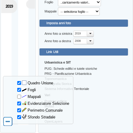
Foglio
2019
Mappale
Imposta anni foto
Anno foto a sinistra
2019
Anno foto a destra
2008
Link Utili
Urbanistica e SIT
PUG: Schede edifici e tutele storiche
PRG - Pianificazione Urbanistica
Toponomastica
Quadro Unione
Cartografia Storica
Sistema Informativo Territoriale
Fogli
Vari
Mappali
Pratiche edilizie
Evidenziatore Selezione
MoNet
Perimetro Comunale
Cerca
Contatti
Sfondo Stradale
OpenLayers