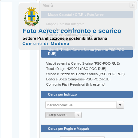
Menù
Mappe Catastali / C.T.R. / Foto Aeree
Mappe Catastali Integrate
Foto Aeree: confronto e scarico
Carta Tecnica Regionale
Foto Aeree: confronto e scarico
Settore Pianificazione e sostenibilità urbana
Stradario di Base
Comune di Modena
Vincoli / Tutele / Centro Storico (vecchio PSC-POC-
RUE)
Vincoli esterni al Centro Storico (PSC-POC-RUE)
Tutele D.Lgs. 42/2004 (PSC-POC-RUE)
Strade e Piazze del Centro Storico (PSC-POC-RUE)
Edifici e Spazi Complessi (PSC-POC-RUE)
Confronto Piani Regolatori (link esterno)
Cerca per Indirizzo
- Scegli Civico -
Cerca per Foglio e Mappale