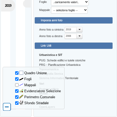
Foglio
2019
Mappale
Imposta anni foto
Anno foto a sinistra
2019
Anno foto a destra
2008
Link Utili
Urbanistica e SIT
PUG: Schede edifici e tutele storiche
PRG - Pianificazione Urbanistica
Toponomastica
Quadro Unione
Cartografia Storica
Sistema Informativo Territoriale
Fogli
Vari
Mappali
Pratiche edilizie
Evidenziatore Selezione
MoNet
Perimetro Comunale
Cerca
Contatti
Sfondo Stradale
OpenLayers