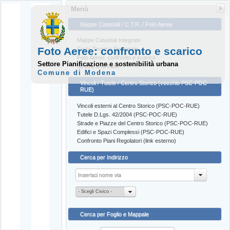
Menù
Mappe Catastali / C.T.R. / Foto Aeree
Mappe Catastali Integrate
Foto Aeree: confronto e scarico
Carta Tecnica Regionale
Foto Aeree: confronto e scarico
Settore Pianificazione e sostenibilità urbana
Stradario di Base
Comune di Modena
Vincoli / Tutele / Centro Storico (vecchio PSC-POC-
RUE)
Vincoli esterni al Centro Storico (PSC-POC-RUE)
Tutele D.Lgs. 42/2004 (PSC-POC-RUE)
Strade e Piazze del Centro Storico (PSC-POC-RUE)
Edifici e Spazi Complessi (PSC-POC-RUE)
Confronto Piani Regolatori (link esterno)
Cerca per Indirizzo
- Scegli Civico -
Cerca per Foglio e Mappale