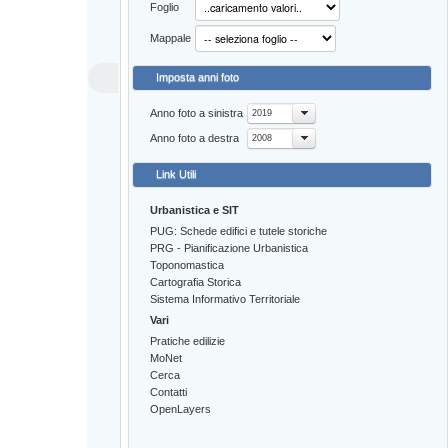
Foglio
Mappale
Imposta anni foto
Anno foto a sinistra
2019
Anno foto a destra
2008
Link Utili
Urbanistica e SIT
PUG: Schede edifici e tutele storiche
PRG - Pianificazione Urbanistica
Toponomastica
Cartografia Storica
Sistema Informativo Territoriale
Vari
Pratiche edilizie
MoNet
Cerca
Contatti
OpenLayers