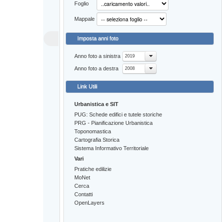
Foglio
Mappale
Imposta anni foto
Anno foto a sinistra
2019
Anno foto a destra
2008
Link Utili
Urbanistica e SIT
PUG: Schede edifici e tutele storiche
PRG - Pianificazione Urbanistica
Toponomastica
Cartografia Storica
Sistema Informativo Territoriale
Vari
Pratiche edilizie
MoNet
Cerca
Contatti
OpenLayers