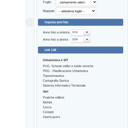
Foglio
Mappale
Imposta anni foto
Anno foto a sinistra
2019
Anno foto a destra
2008
Link Utili
Urbanistica e SIT
PUG: Schede edifici e tutele storiche
PRG - Pianificazione Urbanistica
Toponomastica
Cartografia Storica
Sistema Informativo Territoriale
Vari
Pratiche edilizie
MoNet
Cerca
Contatti
OpenLayers