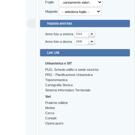
Foglio
Mappale
Imposta anni foto
Anno foto a sinistra
2019
Anno foto a destra
2008
Link Utili
Urbanistica e SIT
PUG: Schede edifici e tutele storiche
PRG - Pianificazione Urbanistica
Toponomastica
Cartografia Storica
Sistema Informativo Territoriale
Vari
Pratiche edilizie
MoNet
Cerca
Contatti
OpenLayers