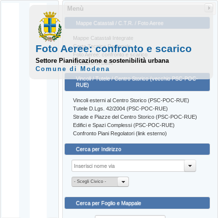
Menù
Mappe Catastali / C.T.R. / Foto Aeree
Mappe Catastali Integrate
Foto Aeree: confronto e scarico
Carta Tecnica Regionale
Foto Aeree: confronto e scarico
Settore Pianificazione e sostenibilità urbana
Stradario di Base
Comune di Modena
Vincoli / Tutele / Centro Storico (vecchio PSC-POC-
RUE)
Vincoli esterni al Centro Storico (PSC-POC-RUE)
Tutele D.Lgs. 42/2004 (PSC-POC-RUE)
Strade e Piazze del Centro Storico (PSC-POC-RUE)
Edifici e Spazi Complessi (PSC-POC-RUE)
Confronto Piani Regolatori (link esterno)
Cerca per Indirizzo
- Scegli Civico -
Cerca per Foglio e Mappale