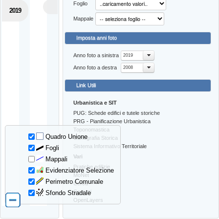
Foglio
2019
Mappale
Imposta anni foto
Anno foto a sinistra
2019
Anno foto a destra
2008
Link Utili
Urbanistica e SIT
PUG: Schede edifici e tutele storiche
PRG - Pianificazione Urbanistica
Toponomastica
Quadro Unione
Cartografia Storica
Sistema Informativo Territoriale
Fogli
Vari
Mappali
Pratiche edilizie
Evidenziatore Selezione
MoNet
Perimetro Comunale
Cerca
Contatti
Sfondo Stradale
OpenLayers