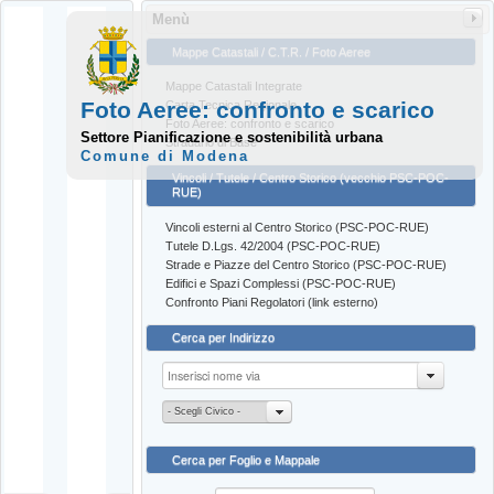
Menù
Mappe Catastali / C.T.R. / Foto Aeree
Mappe Catastali Integrate
Foto Aeree: confronto e scarico
Carta Tecnica Regionale
Foto Aeree: confronto e scarico
Settore Pianificazione e sostenibilità urbana
Stradario di Base
Comune di Modena
Vincoli / Tutele / Centro Storico (vecchio PSC-POC-
RUE)
Vincoli esterni al Centro Storico (PSC-POC-RUE)
Tutele D.Lgs. 42/2004 (PSC-POC-RUE)
Strade e Piazze del Centro Storico (PSC-POC-RUE)
Edifici e Spazi Complessi (PSC-POC-RUE)
Confronto Piani Regolatori (link esterno)
Cerca per Indirizzo
- Scegli Civico -
Cerca per Foglio e Mappale