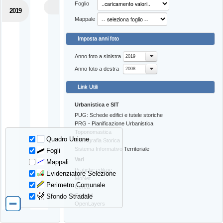
Foglio
2019
Mappale
Imposta anni foto
Anno foto a sinistra
2019
Anno foto a destra
2008
Link Utili
Urbanistica e SIT
PUG: Schede edifici e tutele storiche
PRG - Pianificazione Urbanistica
Toponomastica
Quadro Unione
Cartografia Storica
Sistema Informativo Territoriale
Fogli
Vari
Mappali
Pratiche edilizie
Evidenziatore Selezione
MoNet
Perimetro Comunale
Cerca
Contatti
Sfondo Stradale
OpenLayers