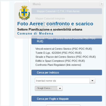
Menù
Mappe Catastali / C.T.R. / Foto Aeree
Mappe Catastali Integrate
Foto Aeree: confronto e scarico
Carta Tecnica Regionale
Foto Aeree: confronto e scarico
Settore Pianificazione e sostenibilità urbana
Stradario di Base
Comune di Modena
Vincoli / Tutele / Centro Storico (vecchio PSC-POC-
RUE)
Vincoli esterni al Centro Storico (PSC-POC-RUE)
Tutele D.Lgs. 42/2004 (PSC-POC-RUE)
Strade e Piazze del Centro Storico (PSC-POC-RUE)
Edifici e Spazi Complessi (PSC-POC-RUE)
Confronto Piani Regolatori (link esterno)
Cerca per Indirizzo
- Scegli Civico -
Cerca per Foglio e Mappale