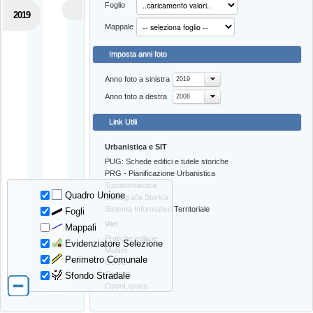
Foglio
2019
Mappale
Imposta anni foto
Anno foto a sinistra
2019
Anno foto a destra
2008
Link Utili
Urbanistica e SIT
PUG: Schede edifici e tutele storiche
PRG - Pianificazione Urbanistica
Toponomastica
Quadro Unione
Cartografia Storica
Sistema Informativo Territoriale
Fogli
Vari
Mappali
Pratiche edilizie
Evidenziatore Selezione
MoNet
Perimetro Comunale
Cerca
Contatti
Sfondo Stradale
OpenLayers