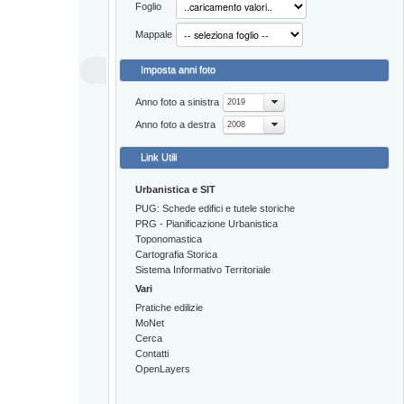
Foglio
Mappale
Imposta anni foto
Anno foto a sinistra
2019
Anno foto a destra
2008
Link Utili
Urbanistica e SIT
PUG: Schede edifici e tutele storiche
PRG - Pianificazione Urbanistica
Toponomastica
Cartografia Storica
Sistema Informativo Territoriale
Vari
Pratiche edilizie
MoNet
Cerca
Contatti
OpenLayers