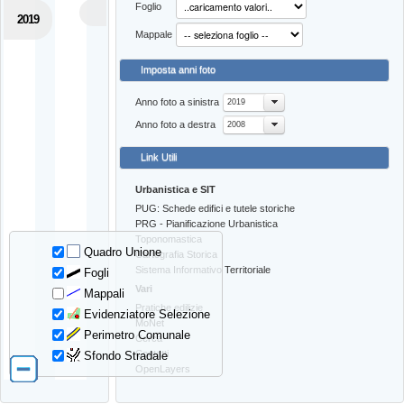
Foglio
2019
Mappale
Imposta anni foto
Anno foto a sinistra
2019
Anno foto a destra
2008
Link Utili
Urbanistica e SIT
PUG: Schede edifici e tutele storiche
PRG - Pianificazione Urbanistica
Toponomastica
Quadro Unione
Cartografia Storica
Sistema Informativo Territoriale
Fogli
Vari
Mappali
Pratiche edilizie
Evidenziatore Selezione
MoNet
Perimetro Comunale
Cerca
Contatti
Sfondo Stradale
OpenLayers