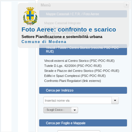
Menù
Mappe Catastali / C.T.R. / Foto Aeree
Mappe Catastali Integrate
Foto Aeree: confronto e scarico
Carta Tecnica Regionale
Foto Aeree: confronto e scarico
Settore Pianificazione e sostenibilità urbana
Stradario di Base
Comune di Modena
Vincoli / Tutele / Centro Storico (vecchio PSC-POC-
RUE)
Vincoli esterni al Centro Storico (PSC-POC-RUE)
Tutele D.Lgs. 42/2004 (PSC-POC-RUE)
Strade e Piazze del Centro Storico (PSC-POC-RUE)
Edifici e Spazi Complessi (PSC-POC-RUE)
Confronto Piani Regolatori (link esterno)
Cerca per Indirizzo
- Scegli Civico -
Cerca per Foglio e Mappale