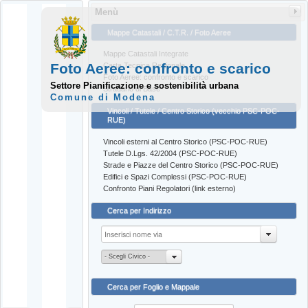
Menù
Mappe Catastali / C.T.R. / Foto Aeree
Mappe Catastali Integrate
Foto Aeree: confronto e scarico
Carta Tecnica Regionale
Foto Aeree: confronto e scarico
Settore Pianificazione e sostenibilità urbana
Stradario di Base
Comune di Modena
Vincoli / Tutele / Centro Storico (vecchio PSC-POC-
RUE)
Vincoli esterni al Centro Storico (PSC-POC-RUE)
Tutele D.Lgs. 42/2004 (PSC-POC-RUE)
Strade e Piazze del Centro Storico (PSC-POC-RUE)
Edifici e Spazi Complessi (PSC-POC-RUE)
Confronto Piani Regolatori (link esterno)
Cerca per Indirizzo
- Scegli Civico -
Cerca per Foglio e Mappale