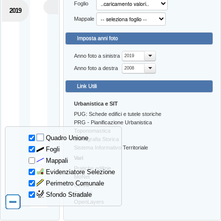
Foglio
2019
Mappale
Imposta anni foto
Anno foto a sinistra
2019
Anno foto a destra
2008
Link Utili
Urbanistica e SIT
PUG: Schede edifici e tutele storiche
PRG - Pianificazione Urbanistica
Toponomastica
Quadro Unione
Cartografia Storica
Sistema Informativo Territoriale
Fogli
Vari
Mappali
Pratiche edilizie
Evidenziatore Selezione
MoNet
Perimetro Comunale
Cerca
Contatti
Sfondo Stradale
OpenLayers